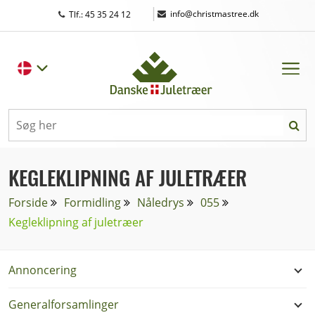
|
info@christmastree.dk
Tlf.: 45 35 24 12
KEGLEKLIPNING AF JULETRÆER
Forside
Formidling
Nåledrys
055
Kegleklipning af juletræer
Annoncering
Generalforsamlinger