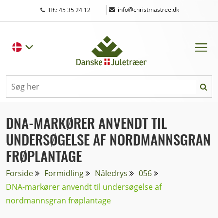
|
info@christmastree.dk
Tlf.: 45 35 24 12
DNA-MARKØRER ANVENDT TIL
UNDERSØGELSE AF NORDMANNSGRAN
FRØPLANTAGE
Forside
Formidling
Nåledrys
056
DNA-markører anvendt til undersøgelse af
nordmannsgran frøplantage