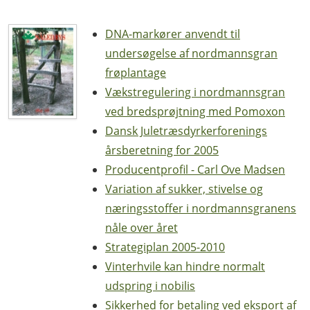
DNA-markører anvendt til
undersøgelse af nordmannsgran
frøplantage
Vækstregulering i nordmannsgran
ved bredsprøjtning med Pomoxon
Dansk Juletræsdyrkerforenings
årsberetning for 2005
Producentprofil - Carl Ove Madsen
Variation af sukker, stivelse og
næringsstoffer i nordmannsgranens
nåle over året
Strategiplan 2005-2010
Vinterhvile kan hindre normalt
udspring i nobilis
Sikkerhed for betaling ved eksport af