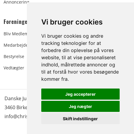
Annoncering
Foreningen:
Vi bruger cookies
Bliv Medlem
Vi bruger cookies og andre
tracking teknologier for at
Medarbejdere
forbedre din oplevelse på vores
Bestyrelse
website, til at vise personaliseret
indhold, målrettede annoncer og
Vedtægter
til at forstå hvor vores besøgende
kommer fra.
Jeg accepterer
Danske Juletræer - træer & grønt | Blokken 15 | DK-
Jeg nægter
3460 Birkerød |
Tlf.: 45 35 24 12
|
info@christmastree.dk
Skift indstillinger