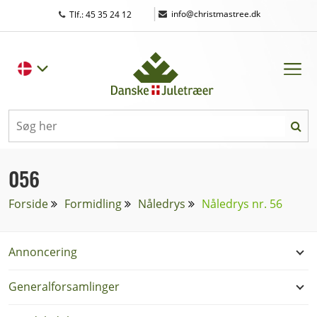
|
info@christmastree.dk
Tlf.: 45 35 24 12
056
Forside
Formidling
Nåledrys
Nåledrys nr. 56
Annoncering
Generalforsamlinger