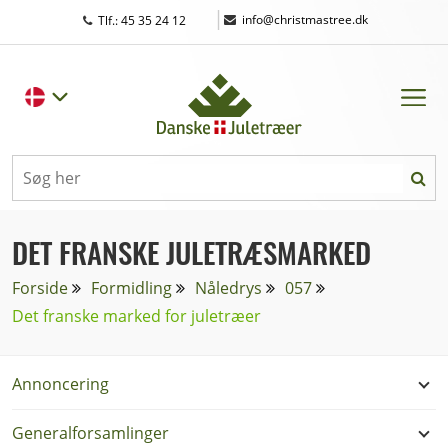
|
info@christmastree.dk
Tlf.: 45 35 24 12
DET FRANSKE JULETRÆSMARKED
Forside
Formidling
Nåledrys
057
Det franske marked for juletræer
Annoncering
Generalforsamlinger