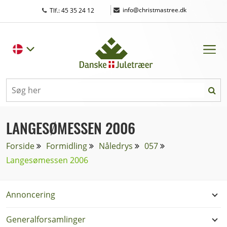
|
info@christmastree.dk
Tlf.: 45 35 24 12
LANGESØMESSEN 2006
Forside
Formidling
Nåledrys
057
Langesømessen 2006
Annoncering
Generalforsamlinger