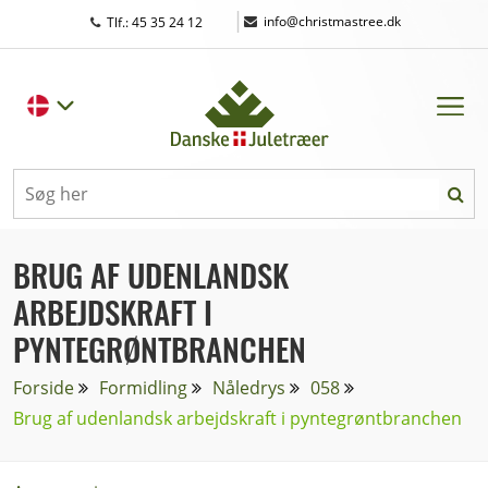
|
info@christmastree.dk
Tlf.: 45 35 24 12
BRUG AF UDENLANDSK
ARBEJDSKRAFT I
PYNTEGRØNTBRANCHEN
Forside
Formidling
Nåledrys
058
Brug af udenlandsk arbejdskraft i pyntegrøntbranchen