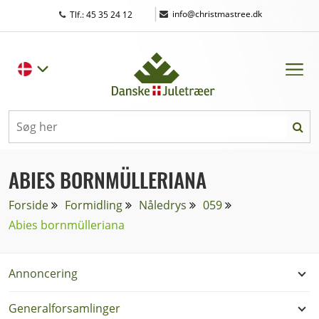
|
info@christmastree.dk
Tlf.: 45 35 24 12
ABIES BORNMÜLLERIANA
Forside
Formidling
Nåledrys
059
Abies bornmülleriana
Annoncering
Generalforsamlinger