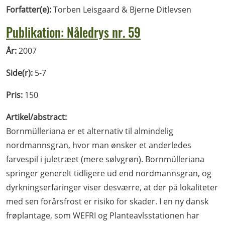
Forfatter(e):
Torben Leisgaard & Bjerne Ditlevsen
Publikation: Nåledrys nr. 59
År:
2007
Side(r):
5-7
Pris:
150
Artikel/abstract:
Bornmülleriana er et alternativ til almindelig
nordmannsgran, hvor man ønsker et anderledes
farvespil i juletræet (mere sølvgrøn). Bornmülleriana
springer generelt tidligere ud end nordmannsgran, og
dyrkningserfaringer viser desværre, at der på lokaliteter
med sen forårsfrost er risiko for skader. I en ny dansk
frøplantage, som WEFRI og Planteavlsstationen har