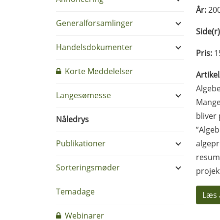
År:
20
Generalforsamlinger
Side(r)
Handelsdokumenter
Pris:
1
Korte Meddelelser
Artike
Algebe
Langesømesse
Mange 
bliver
Nåledrys
”Algeb
Publikationer
algepr
resum
Sorteringsmøder
projek
Temadage
Læs 
Webinarer