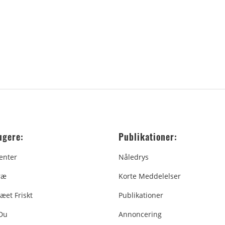
ugere:
Publikationer:
enter
Nåledrys
ræ
Korte Meddelelser
æet Friskt
Publikationer
 Du
Annoncering