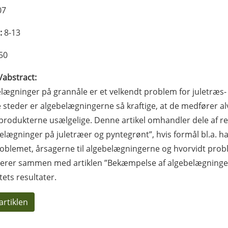
07
:
8-13
50
l/abstract:
lægninger på grannåle er et velkendt problem for juletræs
steder er algebelægningerne så kraftige, at de medfører al
 produkterne usælgelige. Denne artikel omhandler dele af re
elægninger på juletræer og pyntegrønt”, hvis formål bl.a. 
oblemet, årsagerne til algebelægningerne og hvorvidt prob
erer sammen med artiklen ”Bekæmpelse af algebelægninger
tets resultater.
artiklen