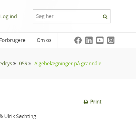
Log ind
Forbrugere
Om os
edrys
059
Algebelægninger på grannåle
Print
& Ulrik Søchting