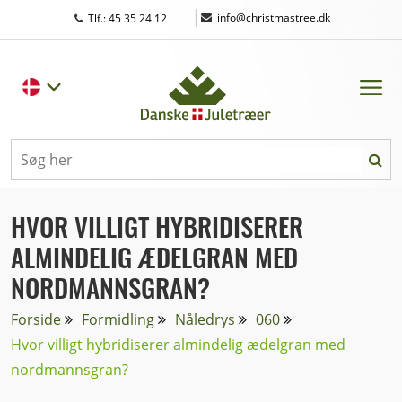
|
info@christmastree.dk
Tlf.: 45 35 24 12
HVOR VILLIGT HYBRIDISERER
ALMINDELIG ÆDELGRAN MED
NORDMANNSGRAN?
Forside
Formidling
Nåledrys
060
Hvor villigt hybridiserer almindelig ædelgran med
nordmannsgran?