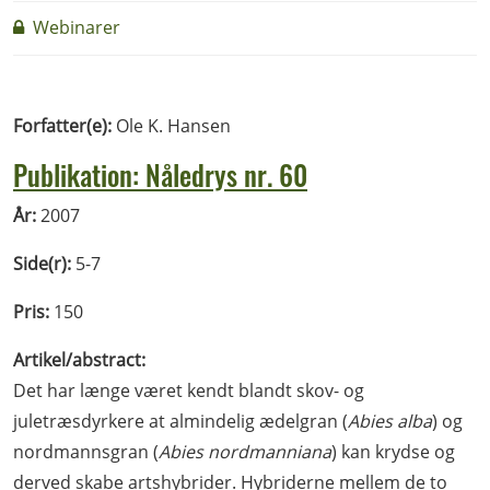
Webinarer
Forfatter(e):
Ole K. Hansen
Publikation: Nåledrys nr. 60
År:
2007
Side(r):
5-7
Pris:
150
Artikel/abstract:
Det har længe været kendt blandt skov- og
juletræsdyrkere at almindelig ædelgran (
Abies alba
) og
nordmannsgran (
Abies nordmanniana
) kan krydse og
derved skabe artshybrider. Hybriderne mellem de to