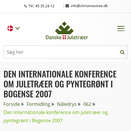
|
info@christmastree.dk
Tlf.: 45 35 24 12
DEN INTERNATIONALE KONFERENCE
OM JULETRÆER OG PYNTEGRØNT I
BOGENSE 2007
Forside
Formidling
Nåledrys
062
Den internationale konference om juletræer og
pyntegrønt i Bogense 2007