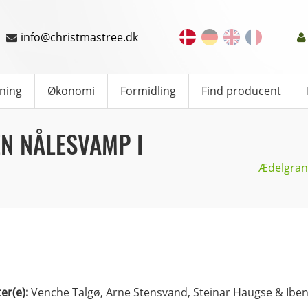
info@christmastree.dk
ning
Økonomi
Formidling
Find producent
N NÅLESVAMP I
Ædelgran
ter(e):
Venche Talgø, Arne Stensvand, Steinar Haugse & Ib