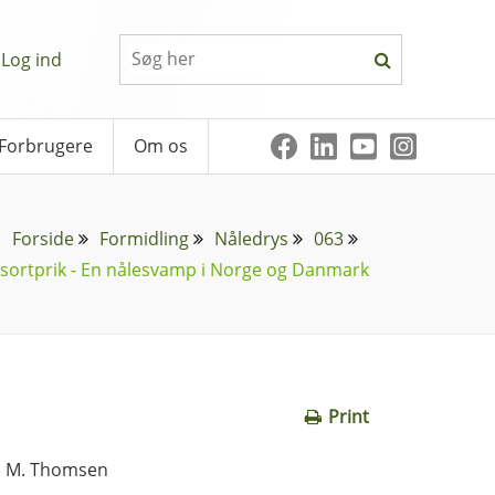
Log ind
Forbrugere
Om os
Forside
Formidling
Nåledrys
063
sortprik - En nålesvamp i Norge og Danmark
Print
en M. Thomsen