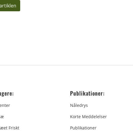
artiklen
ugere:
Publikationer:
enter
Nåledrys
ræ
Korte Meddelelser
æet Friskt
Publikationer