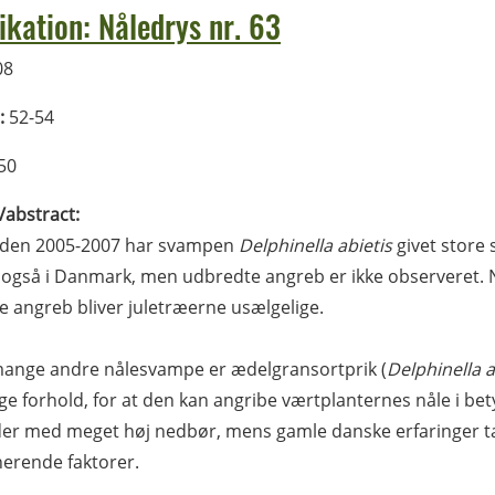
ikation: Nåledrys nr. 63
08
:
52-54
50
l/abstract:
ioden 2005-2007 har svampen
Delphinella abietis
givet store
 også i Danmark, men udbredte angreb er ikke observeret. 
ge angreb bliver juletræerne usælgelige.
ange andre nålesvampe er ædelgransortprik (
Delphinella a
ge forhold, for at den kan angribe værtplanternes nåle i be
r med meget høj nedbør, mens gamle danske erfaringer ta
erende faktorer.