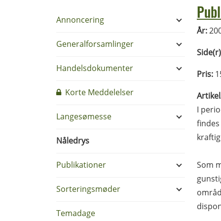
Publ
Annoncering
År:
20
Generalforsamlinger
Side(r)
Handelsdokumenter
Pris:
1
Korte Meddelelser
Artike
I per
Langesømesse
findes
krafti
Nåledrys
Publikationer
Som m
gunsti
Sorteringsmøder
område
dispon
Temadage