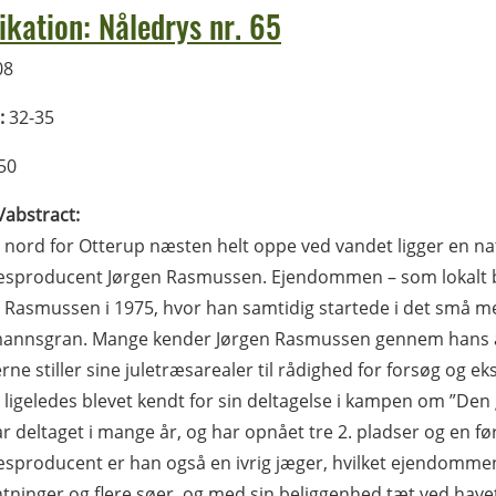
ikation: Nåledrys nr. 65
08
:
32-35
50
l/abstract:
 nord for Otterup næsten helt oppe ved vandet ligger en na
æsproducent Jørgen Rasmussen. Ejendommen – som lokalt bæ
 Rasmussen i 1975, hvor han samtidig startede i det små me
annsgran. Mange kender Jørgen Rasmussen gennem hans åb
rne stiller sine juletræsarealer til rådighed for forsøg og 
 ligeledes blevet kendt for sin deltagelse i kampen om ”De
r deltaget i mange år, og har opnået tre 2. pladser og en f
æsproducent er han også en ivrig jæger, hvilket ejendomme
tninger og flere søer, og med sin beliggenhed tæt ved havet