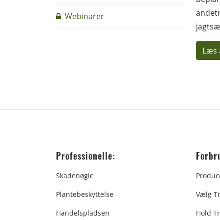
andetr
Webinarer
jagtsæ
Læs 
Professionelle:
Forbr
Skadenøgle
Produc
Plantebeskyttelse
Vælg T
Handelspladsen
Hold Tr