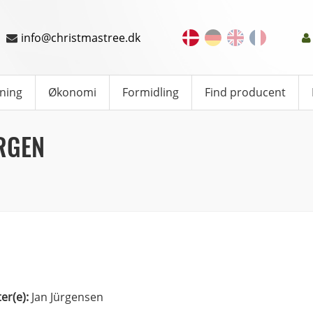
info@christmastree.dk
ning
Økonomi
Formidling
Find producent
RGEN
ter(e):
Jan Jürgensen