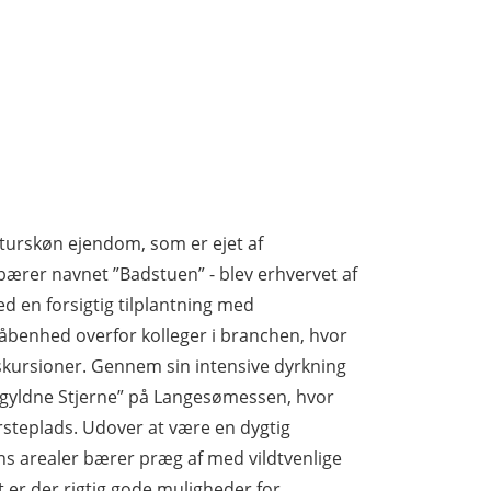
turskøn ejendom, som er ejet af
rer navnet ”Badstuen” - blev erhvervet af
d en forsigtig tilplantning med
enhed overfor kolleger i branchen, hvor
ekskursioner. Gennem sin intensive dyrkning
n gyldne Stjerne” på Langesømessen, hvor
ørsteplads. Udover at være en dygtig
ns arealer bærer præg af med vildtvenlige
 er der rigtig gode muligheder for