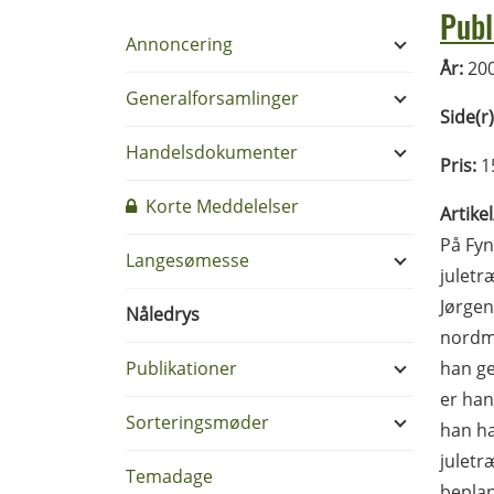
Publ
Annoncering
År:
20
Generalforsamlinger
Side(r)
Handelsdokumenter
Pris:
1
Korte Meddelelser
Artike
På Fyn
Langesømesse
juletr
Jørgen
Nåledrys
nordm
Publikationer
han ge
er han
Sorteringsmøder
han ha
juletr
Temadage
beplan