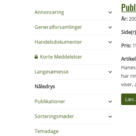
Publ
Annoncering
År:
20
Generalforsamlinger
Side(r)
Handelsdokumenter
Pris:
1
Korte Meddelelser
Artike
Hanesp
Langesømesse
har ri
viser,
Nåledrys
Læs 
Publikationer
Sorteringsmøder
Temadage