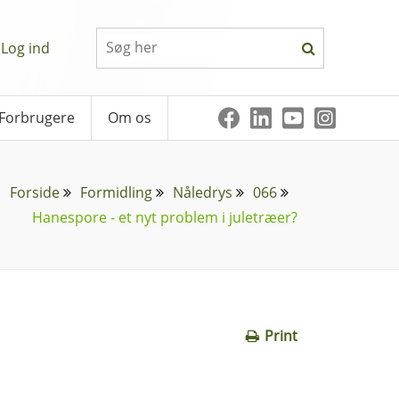
Log ind
Forbrugere
Om os
Forside
Formidling
Nåledrys
066
Hanespore - et nyt problem i juletræer?
Print