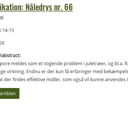
ikation: Nåledrys nr. 66
08
:
14-15
50
l/abstract:
ore meldes som et stigende problem i juletræer, og bl.a. f
nge virkning. Endnu er der kun få erfaringer med bekæmpels
 at der findes effektive midler, som også vil kunne anvendes
artiklen