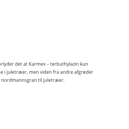
orlyder det at Karmex – terbuthylazin kun
e i juletræer, men viden fra andre afgrøder
 i nordmannsgran til juletræer.