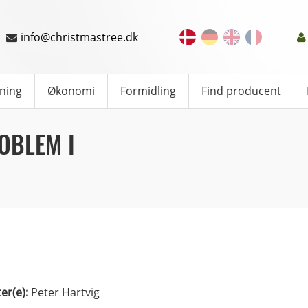
info@christmastree.dk
ning
Økonomi
Formidling
Find producent
OBLEM I
ter(e):
Peter Hartvig