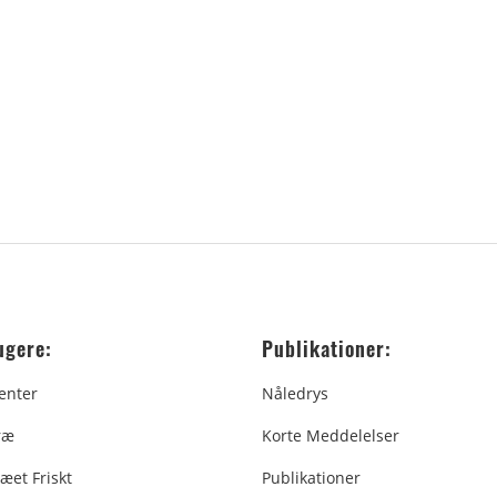
ugere:
Publikationer:
enter
Nåledrys
ræ
Korte Meddelelser
æet Friskt
Publikationer