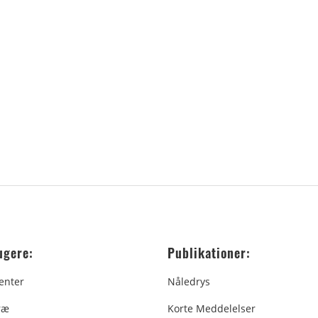
ugere:
Publikationer:
enter
Nåledrys
ræ
Korte Meddelelser