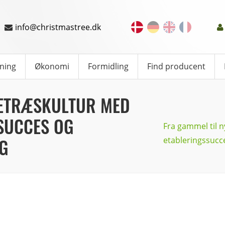
info@christmastree.dk
ning
Økonomi
Formidling
Find producent
LETRÆSKULTUR MED
SUCCES OG
Fra gammel til 
G
etableringssucc