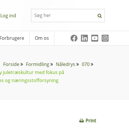
Log ind
Forbrugere
Om os
Forside
Formidling
Nåledrys
070
ny juletræskultur med fokus på
es og næringsstofforsyning
Print