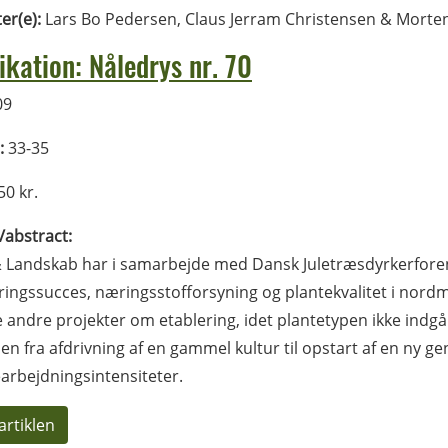
ter(e):
Lars Bo Pedersen, Claus Jerram Christensen & Morten
ikation: Nåledrys nr. 70
09
:
33-35
0 kr.
l/abstract:
 Landskab har i samarbejde med Dansk Juletræsdyrkerforen
ringssucces, næringsstofforsyning og plantekvalitet i nord
andre projekter om etablering, idet plantetypen ikke indgå
en fra afdrivning af en gammel kultur til opstart af en ny 
arbejdningsintensiteter.
artiklen