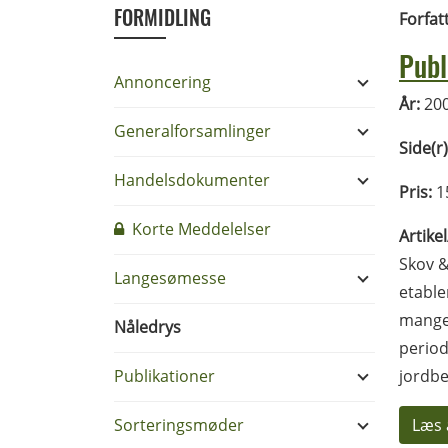
FORMIDLING
Forfat
Publ
Annoncering
År:
20
Generalforsamlinger
Side(r)
Handelsdokumenter
Pris:
15
Korte Meddelelser
Artike
Skov &
Langesømesse
etable
mange 
Nåledrys
period
Publikationer
jordbe
Sorteringsmøder
Læs 