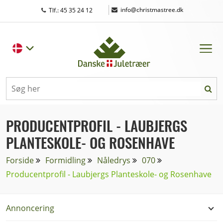
|
info@christmastree.dk
Tlf.: 45 35 24 12
PRODUCENTPROFIL - LAUBJERGS
PLANTESKOLE- OG ROSENHAVE
Forside
Formidling
Nåledrys
070
Producentprofil - Laubjergs Planteskole- og Rosenhave
Annoncering