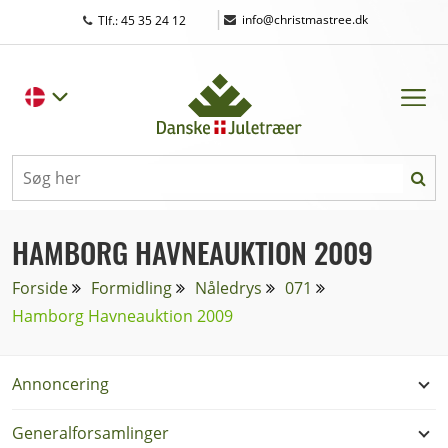
|
info@christmastree.dk
Tlf.: 45 35 24 12
HAMBORG HAVNEAUKTION 2009
Forside
Formidling
Nåledrys
071
Hamborg Havneauktion 2009
Annoncering
Generalforsamlinger