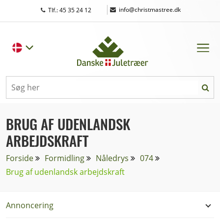
|
info@christmastree.dk
Tlf.: 45 35 24 12
BRUG AF UDENLANDSK
ARBEJDSKRAFT
Forside
Formidling
Nåledrys
074
Brug af udenlandsk arbejdskraft
Annoncering