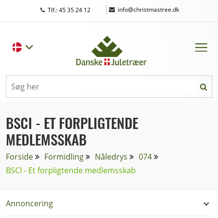
|
info@christmastree.dk
Tlf.: 45 35 24 12
BSCI - ET FORPLIGTENDE
MEDLEMSSKAB
Forside
Formidling
Nåledrys
074
BSCI - Et forpligtende medlemsskab
Annoncering