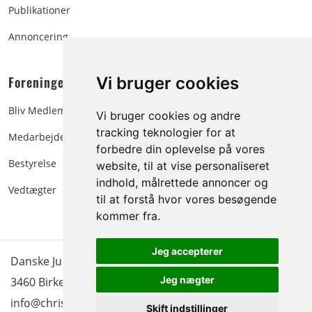
Publikationer
Annoncering
Foreningen:
Vi bruger cookies
Bliv Medlem
Vi bruger cookies og andre
tracking teknologier for at
Medarbejdere
forbedre din oplevelse på vores
Bestyrelse
website, til at vise personaliseret
indhold, målrettede annoncer og
Vedtægter
til at forstå hvor vores besøgende
kommer fra.
Jeg accepterer
Danske Juletræer - træer & grønt | Blokken 15 | DK-
Jeg nægter
3460 Birkerød |
Tlf.: 45 35 24 12
|
info@christmastree.dk
Skift indstillinger