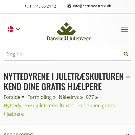
|
info@christmastree.dk
Tlf.: 45 35 24 12
NYTTEDYRENE I JULETRÆSKULTUREN –
KEND DINE GRATIS HJÆLPERE
Forside
Formidling
Nåledrys
077
Nyttedyrene i juletræskulturen – kend dine gratis
hjælpere
Annoncering