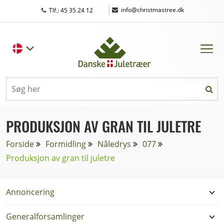
|
info@christmastree.dk
Tlf.: 45 35 24 12
PRODUKSJON AV GRAN TIL JULETRE
Forside
Formidling
Nåledrys
077
Produksjon av gran til juletre
Annoncering
Generalforsamlinger