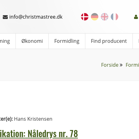
info@christmastree.dk
ning
Økonomi
Formidling
Find producent
Forside
Formi
ter(e):
Hans Kristensen
ikation: Nåledrys nr. 78