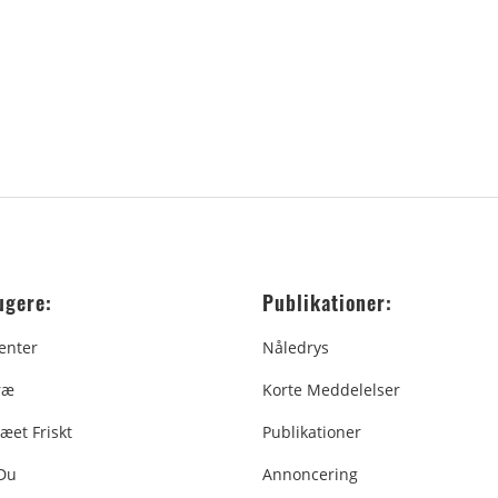
ugere:
Publikationer:
enter
Nåledrys
ræ
Korte Meddelelser
æet Friskt
Publikationer
 Du
Annoncering