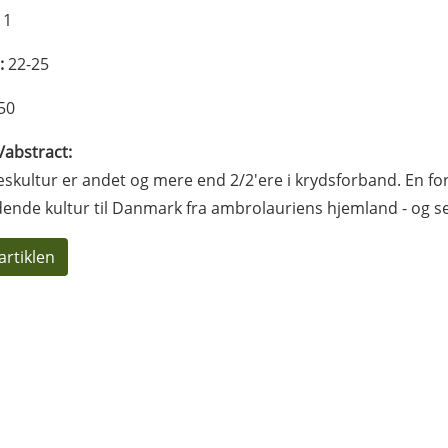
11
:
22-25
50
l/abstract:
æskultur er andet og mere end 2/2'ere i krydsforband. En f
nde kultur til Danmark fra ambrolauriens hjemland - og s
artiklen