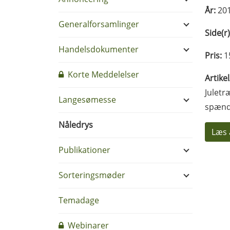
År:
20
Generalforsamlinger
Side(r)
Handelsdokumenter
Pris:
1
Korte Meddelelser
Artike
Juletr
Langesømesse
spænde
Nåledrys
Læs 
Publikationer
Sorteringsmøder
Temadage
Webinarer