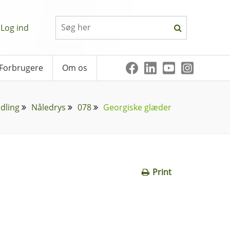
Log ind
Forbrugere
Om os
dling
Nåledrys
078
Georgiske glæder
Print