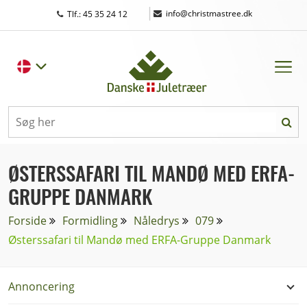
|
info@christmastree.dk
Tlf.: 45 35 24 12
ØSTERSSAFARI TIL MANDØ MED ERFA-
GRUPPE DANMARK
Forside
Formidling
Nåledrys
079
Østerssafari til Mandø med ERFA-Gruppe Danmark
Annoncering