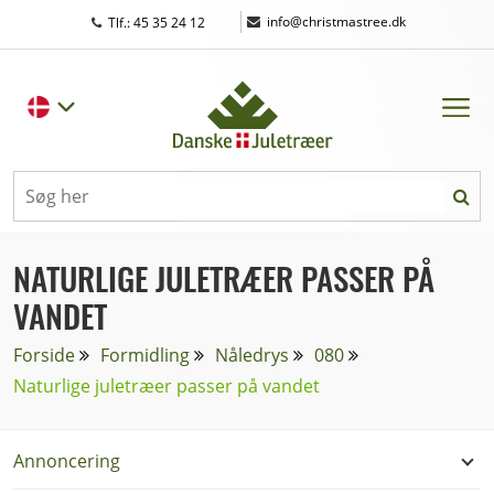
|
info@christmastree.dk
Tlf.: 45 35 24 12
NATURLIGE JULETRÆER PASSER PÅ
VANDET
Forside
Formidling
Nåledrys
080
Naturlige juletræer passer på vandet
Annoncering