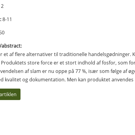
12
:
8-11
50
l/abstract:
r et af flere alternativer til traditionelle handelsgødninger
 Produktets store force er et stort indhold af fosfor, som fo
endelsen af slam er nu oppe på 77 %, især som følge af øg
ed kvalitet og dokumentation. Men kan produktet anvendes i
artiklen