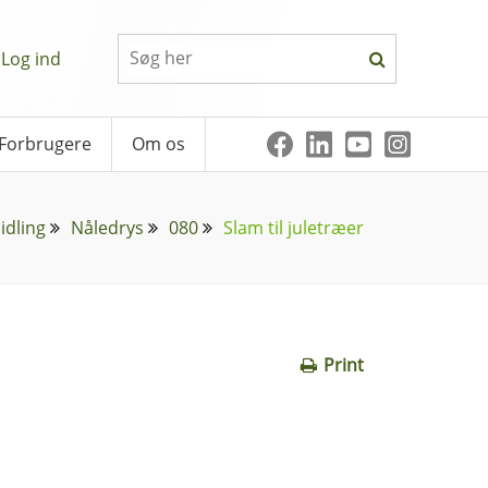
Log ind
Forbrugere
Om os
idling
Nåledrys
080
Slam til juletræer
Print