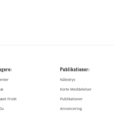
ugere:
Publikationer:
enter
Nåledrys
ræ
Korte Meddelelser
æet Friskt
Publikationer
 Du
Annoncering