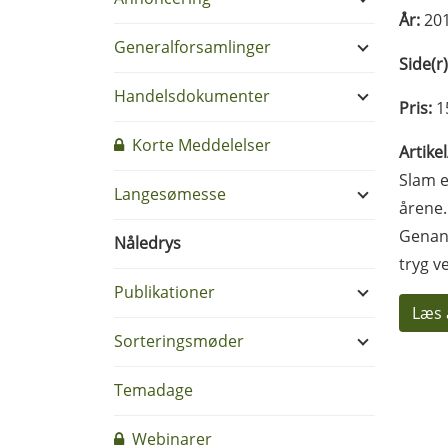
År:
20
Generalforsamlinger
Side(r)
Handelsdokumenter
Pris:
1
Korte Meddelelser
Artike
Slam e
Langesømesse
årene.
Genanv
Nåledrys
tryg v
Publikationer
Læs 
Sorteringsmøder
Temadage
Webinarer