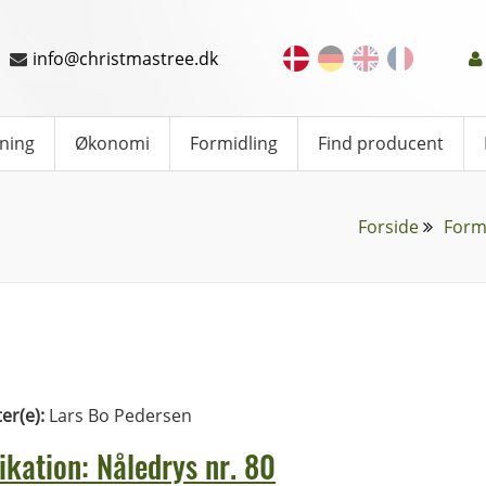
info@christmastree.dk
ning
Økonomi
Formidling
Find producent
Forside
Form
ter(e):
Lars Bo Pedersen
ikation: Nåledrys nr. 80