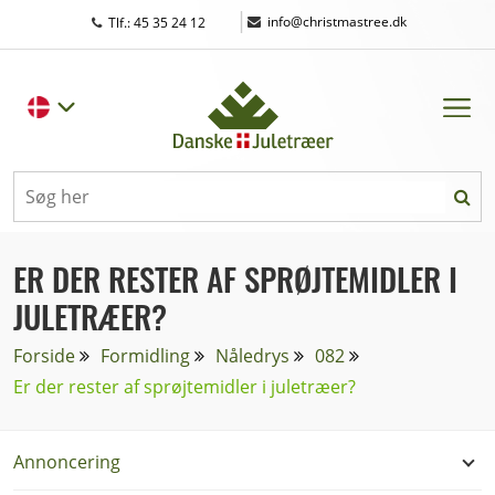
|
info@christmastree.dk
Tlf.: 45 35 24 12
ER DER RESTER AF SPRØJTEMIDLER I
JULETRÆER?
Forside
Formidling
Nåledrys
082
Er der rester af sprøjtemidler i juletræer?
Annoncering