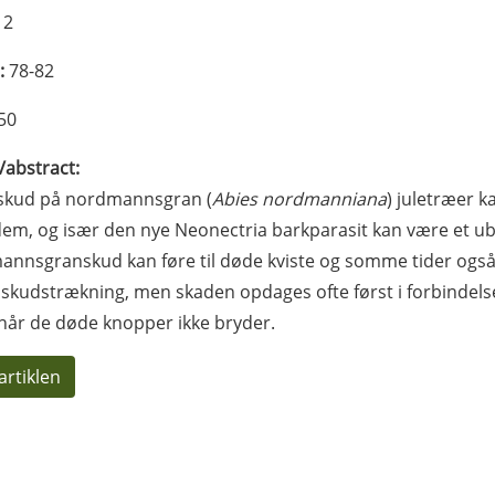
12
:
78-82
50
l/abstract:
skud på nordmannsgran (
Abies nordmanniana
) juletræer 
dem, og især den nye Neonectria barkparasit kan være et 
nnsgranskud kan føre til døde kviste og somme tider også 
skudstrækning, men skaden opdages ofte først i forbindelse
 når de døde knopper ikke bryder.
artiklen