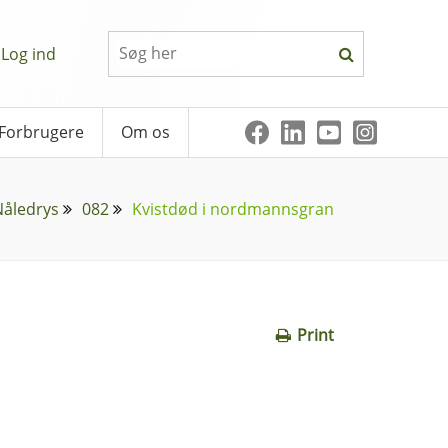
Log ind
Forbrugere
Om os
Nåledrys
082
Kvistdød i nordmannsgran
Print