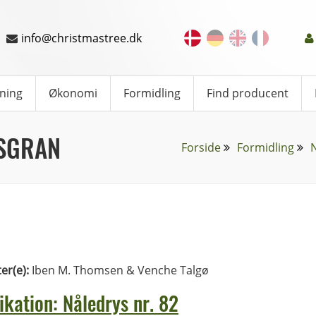
info@christmastree.dk
ning
Økonomi
Formidling
Find producent
SGRAN
Forside
Formidling
ter(e):
Iben M. Thomsen & Venche Talgø
ikation: Nåledrys nr. 82