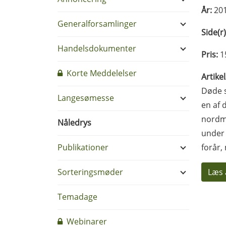
År:
20
Generalforsamlinger
Side(r)
Handelsdokumenter
Pris:
1
Korte Meddelelser
Artike
Døde 
Langesømesse
en af 
nordma
Nåledrys
under 
Publikationer
forår,
Sorteringsmøder
Læs 
Temadage
Webinarer