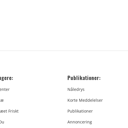
ugere:
Publikationer:
enter
Nåledrys
ræ
Korte Meddelelser
æet Friskt
Publikationer
 Du
Annoncering