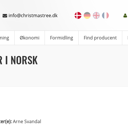
info@christmastree.dk
ning
Økonomi
Formidling
Find producent
 I NORSK
ter(e):
Arne Svandal