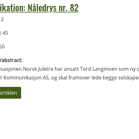
ikation: Nåledrys nr. 82
12
:
45
50
l/abstract:
sasjonen Norsk Juletre har ansatt Tord Langmoen som ny dagl
t Kommunikasjon AS, og skal framover lede begge selskape
artiklen