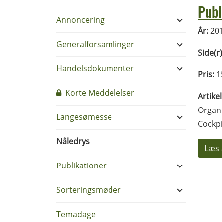
Publ
Annoncering
År:
20
Generalforsamlinger
Side(r)
Handelsdokumenter
Pris:
1
Korte Meddelelser
Artike
Organi
Langesømesse
Cockpi
Nåledrys
Læs 
Publikationer
Sorteringsmøder
Temadage