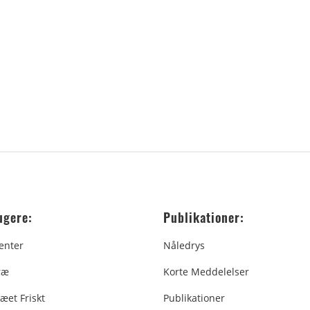
ugere:
Publikationer:
enter
Nåledrys
ræ
Korte Meddelelser
æet Friskt
Publikationer