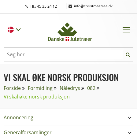
|
info@christmastree.dk
Tlf.: 45 35 24 12
VI SKAL ØKE NORSK PRODUKSJON
Forside
Formidling
Nåledrys
082
Vi skal øke norsk produksjon
Annoncering
Generalforsamlinger