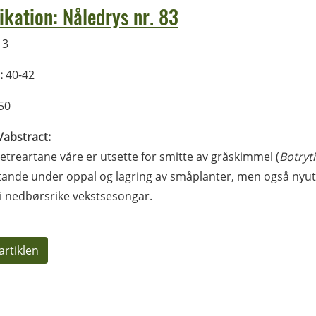
ikation: Nåledrys nr. 83
13
:
40-42
50
l/abstract:
uletreartane våre er utsette for smitte av gråskimmel (
Botryt
ande under oppal og lagring av småplanter, men også nyuts
i nedbørsrike vekstsesongar.
artiklen