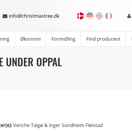
info@christmastree.dk
ning
Økonomi
Formidling
Find producent
E UNDER OPPAL
ter(e):
Venche Talgø & Inger Sundheim Fløistad