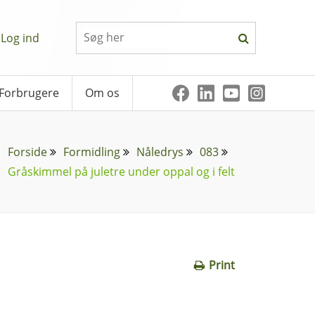
Log ind
Forbrugere
Om os
Forside
Formidling
Nåledrys
083
Gråskimmel på juletre under oppal og i felt
Print