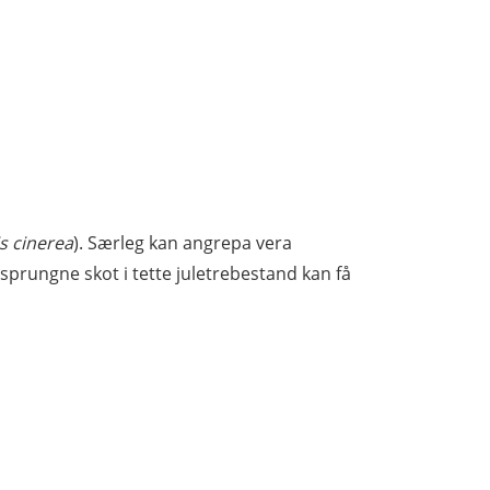
is cinerea
). Særleg kan angrepa vera
prungne skot i tette juletrebestand kan få