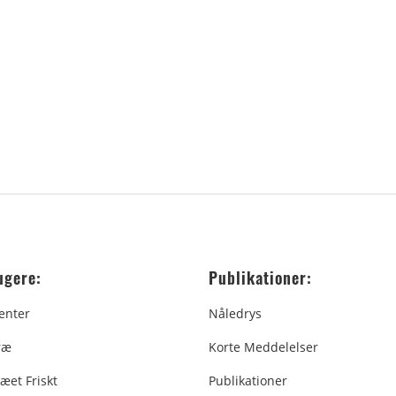
ugere:
Publikationer:
enter
Nåledrys
ræ
Korte Meddelelser
æet Friskt
Publikationer