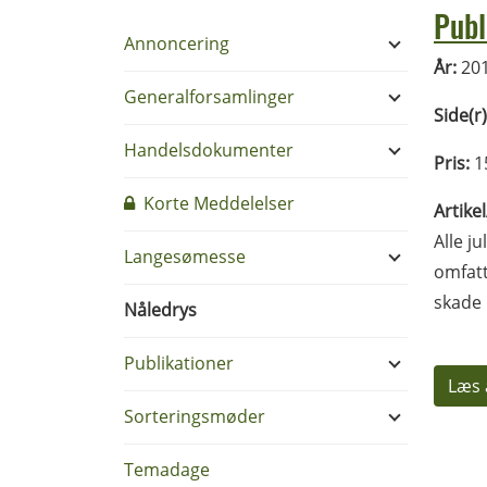
Publ
Annoncering
År:
20
Generalforsamlinger
Side(r)
Handelsdokumenter
Pris:
1
Korte Meddelelser
Artike
Alle j
Langesømesse
omfatt
skade 
Nåledrys
Publikationer
Læs 
Sorteringsmøder
Temadage