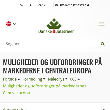
|
info@christmastree.dk
Tlf.: 45 35 24 12
MULIGHEDER OG UDFORDRINGER PÅ
MARKEDERNE I CENTRALEUROPA
Forside
Formidling
Nåledrys
083
Muligheder og udfordringer på markederne i
Centraleuropa
Annoncering