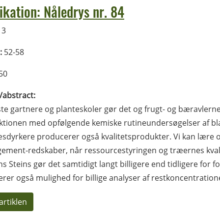
ikation: Nåledrys nr. 84
13
:
52-58
50
l/abstract:
ste gartnere og planteskoler gør det og frugt- og bæravlerne
tionen med opfølgende kemiske rutineundersøgelser af bl
æsdyrkere producerer også kvalitetsprodukter. Vi kan lære og
ment-redskaber, når ressourcestyringen og træernes kvalit
ns Steins gør det samtidigt langt billigere end tidligere fo
erer også mulighed for billige analyser af restkoncentration
artiklen