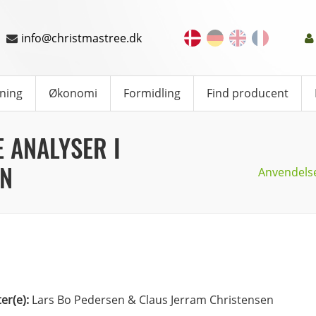
info@christmastree.dk
ning
Økonomi
Formidling
Find producent
 ANALYSER I
EN
Anvendelse
ter(e):
Lars Bo Pedersen & Claus Jerram Christensen