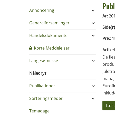
Publ
Annoncering
År:
20
Generalforsamlinger
Side(r)
Handelsdokumenter
Pris:
1
Korte Meddelelser
Artike
De fle
Langesømesse
produk
juletr
Nåledrys
manage
Publikationer
Eurofi
inklud
Sorteringsmøder
Læs 
Temadage