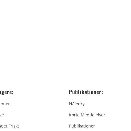
ugere:
Publikationer:
enter
Nåledrys
ræ
Korte Meddelelser
æet Friskt
Publikationer