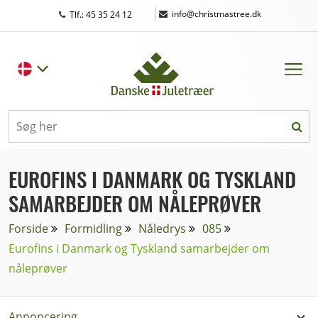
|
info@christmastree.dk
Tlf.: 45 35 24 12
EUROFINS I DANMARK OG TYSKLAND
SAMARBEJDER OM NÅLEPRØVER
Forside
Formidling
Nåledrys
085
Eurofins i Danmark og Tyskland samarbejder om
nåleprøver
Annoncering