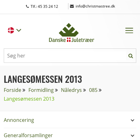
|
info@christmastree.dk
Tlf.: 45 35 24 12
LANGESØMESSEN 2013
Forside
Formidling
Nåledrys
085
Langesømessen 2013
Annoncering
Generalforsamlinger