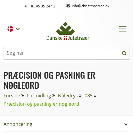
|
info@christmastree.dk
Tlf.: 45 35 24 12
PRÆCISION OG PASNING ER
NØGLEORD
Forside
Formidling
Nåledrys
085
Præcision og pasning er nøgleord
Annoncering