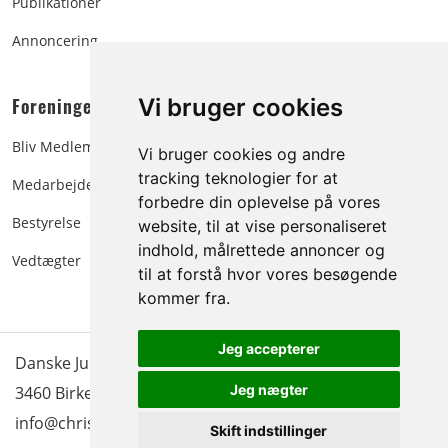
Publikationer
Annoncering
Foreningen:
Vi bruger cookies
Bliv Medlem
Vi bruger cookies og andre
tracking teknologier for at
Medarbejdere
forbedre din oplevelse på vores
Bestyrelse
website, til at vise personaliseret
indhold, målrettede annoncer og
Vedtægter
til at forstå hvor vores besøgende
kommer fra.
Jeg accepterer
Danske Juletræer - træer & grønt | Blokken 15 | DK-
Jeg nægter
3460 Birkerød |
Tlf.: 45 35 24 12
|
info@christmastree.dk
Skift indstillinger