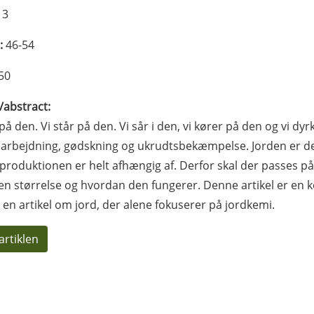
13
:
46-54
50
l/abstract:
 på den. Vi står på den. Vi sår i den, vi kører på den og vi d
arbejdning, gødskning og ukrudtsbekæmpelse. Jorden er d
produktionen er helt afhængig af. Derfor skal der passes på
 en størrelse og hvordan den fungerer. Denne artikel er en ko
en artikel om jord, der alene fokuserer på jordkemi.
artiklen