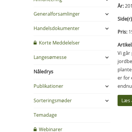
År:
20
Generalforsamlinger
Side(r)
Handelsdokumenter
Pris:
1
Korte Meddelelser
Artike
Vi går
Langesømesse
jordbe
plante
Nåledrys
er for
Publikationer
endnu 
Sorteringsmøder
Læs 
Temadage
Webinarer