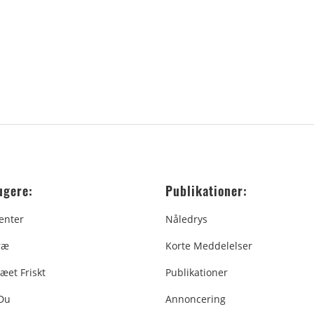
ugere:
Publikationer:
enter
Nåledrys
ræ
Korte Meddelelser
æet Friskt
Publikationer
 Du
Annoncering