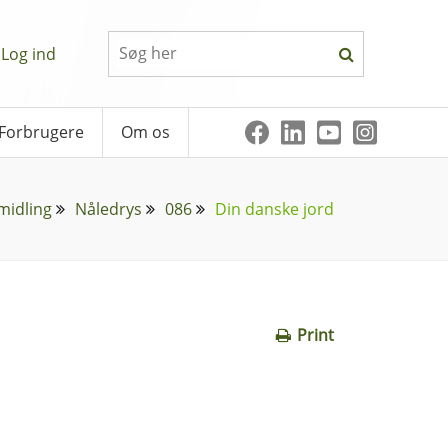
Log ind
Forbrugere
Om os
midling
Nåledrys
086
Din danske jord
Print