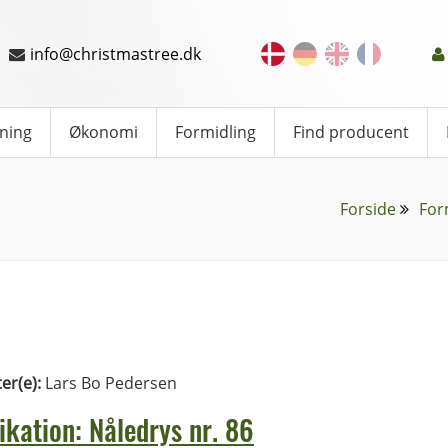
info@christmastree.dk
ning
Økonomi
Formidling
Find producent
Forside
For
ter(e):
Lars Bo Pedersen
ikation: Nåledrys nr. 86