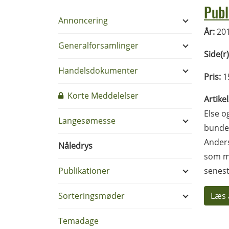
Publ
Annoncering
År:
20
Generalforsamlinger
Side(r)
Handelsdokumenter
Pris:
1
Korte Meddelelser
Artike
Else o
Langesømesse
bunden
Anders
Nåledrys
som ma
Publikationer
senest
Sorteringsmøder
Læs 
Temadage