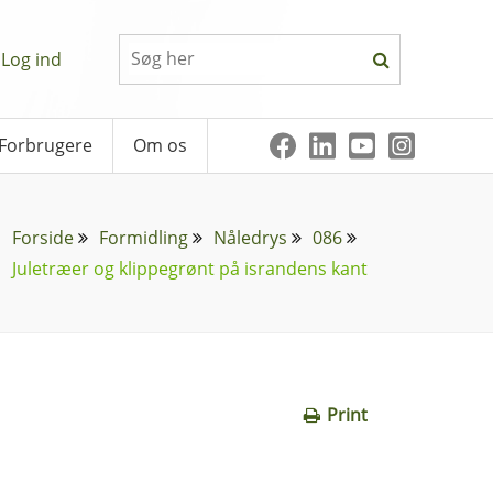
Log ind
Forbrugere
Om os
Forside
Formidling
Nåledrys
086
Juletræer og klippegrønt på israndens kant
Print