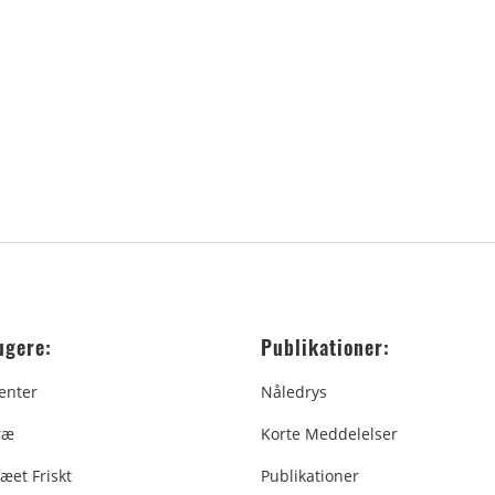
ugere:
Publikationer:
enter
Nåledrys
ræ
Korte Meddelelser
æet Friskt
Publikationer