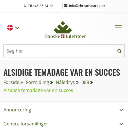
|
info@christmastree.dk
Tlf.: 45 35 24 12
ALSIDIGE TEMADAGE VAR EN SUCCES
Forside
Formidling
Nåledrys
088
Alsidige temadage var en succes
Annoncering
Generalforsamlinger