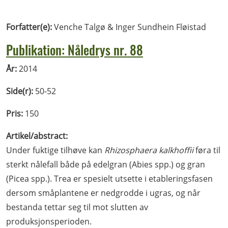
Forfatter(e):
Venche Talgø & Inger Sundhein Fløistad
Publikation: Nåledrys nr. 88
År:
2014
Side(r):
50-52
Pris:
150
Artikel/abstract:
Under fuktige tilhøve kan
Rhizosphaera kalkhoffii
føra til
sterkt nålefall både på edelgran (Abies spp.) og gran
(Picea spp.). Trea er spesielt utsette i etableringsfasen
dersom småplantene er nedgrodde i ugras, og når
bestanda tettar seg til mot slutten av
produksjonsperioden.