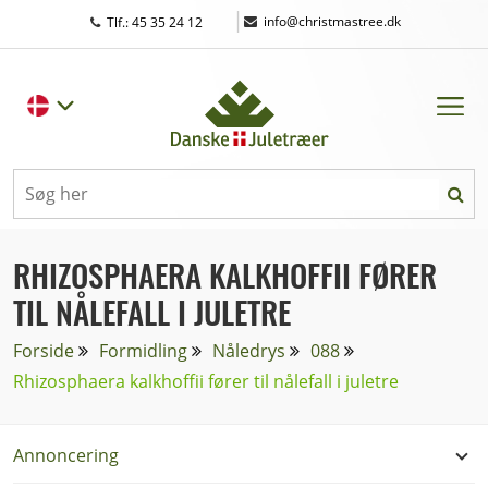
|
info@christmastree.dk
Tlf.: 45 35 24 12
RHIZOSPHAERA KALKHOFFII FØRER
TIL NÅLEFALL I JULETRE
Forside
Formidling
Nåledrys
088
Rhizosphaera kalkhoffii fører til nålefall i juletre
Annoncering