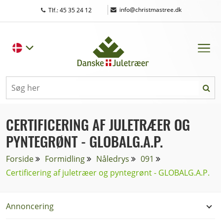
|
info@christmastree.dk
Tlf.: 45 35 24 12
CERTIFICERING AF JULETRÆER OG
PYNTEGRØNT - GLOBALG.A.P.
Forside
Formidling
Nåledrys
091
Certificering af juletræer og pyntegrønt - GLOBALG.A.P.
Annoncering