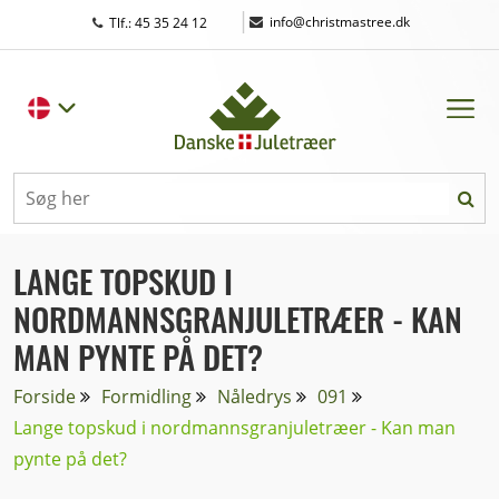
|
info@christmastree.dk
Tlf.: 45 35 24 12
LANGE TOPSKUD I
NORDMANNSGRANJULETRÆER - KAN
MAN PYNTE PÅ DET?
Forside
Formidling
Nåledrys
091
Lange topskud i nordmannsgranjuletræer - Kan man
pynte på det?