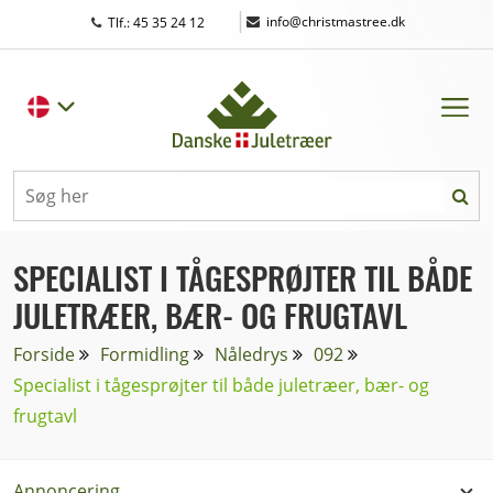
|
info@christmastree.dk
Tlf.: 45 35 24 12
SPECIALIST I TÅGESPRØJTER TIL BÅDE
JULETRÆER, BÆR- OG FRUGTAVL
Forside
Formidling
Nåledrys
092
Specialist i tågesprøjter til både juletræer, bær- og
frugtavl
Annoncering