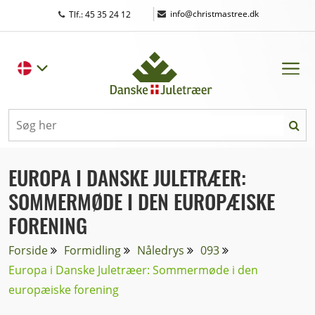
|
info@christmastree.dk
Tlf.: 45 35 24 12
EUROPA I DANSKE JULETRÆER:
SOMMERMØDE I DEN EUROPÆISKE
FORENING
Forside
Formidling
Nåledrys
093
Europa i Danske Juletræer: Sommermøde i den
europæiske forening