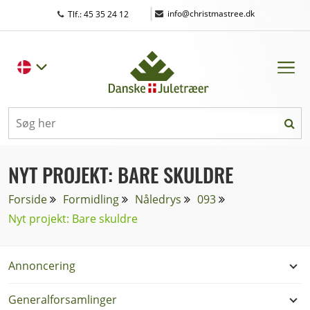
|
info@christmastree.dk
Tlf.: 45 35 24 12
NYT PROJEKT: BARE SKULDRE
Forside
Formidling
Nåledrys
093
Nyt projekt: Bare skuldre
Annoncering
Generalforsamlinger