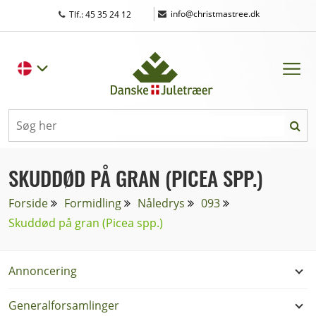
|
info@christmastree.dk
Tlf.: 45 35 24 12
SKUDDØD PÅ GRAN (PICEA SPP.)
Forside
Formidling
Nåledrys
093
Skuddød på gran (Picea spp.)
Annoncering
Generalforsamlinger