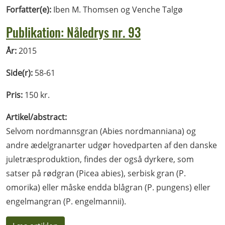
Forfatter(e):
Iben M. Thomsen og Venche Talgø
Publikation: Nåledrys nr. 93
År:
2015
Side(r):
58-61
Pris:
150 kr.
Artikel/abstract:
Selvom nordmannsgran (Abies nordmanniana) og
andre ædelgranarter udgør hovedparten af den
danske
juletræsproduktion, findes der også dyrkere, som
satser på rødgran (Picea abies), serbisk gran
(P.
omorika) eller måske endda blågran (P. pungens) eller
engelmangran (P. engelmannii).