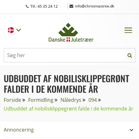
|
info@christmastree.dk
Tlf.: 45 35 24 12
UDBUDDET AF NOBILISKLIPPEGRØNT
FALDER I DE KOMMENDE ÅR
Forside
Formidling
Nåledrys
094
Udbuddet af nobilisklippegrønt falde i de kommende år
Annoncering