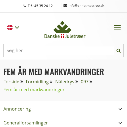
|
info@christmastree.dk
Tlf.: 45 35 24 12
FEM ÅR MED MARKVANDRINGER
Forside
Formidling
Nåledrys
097
Fem år med markvandringer
Annoncering
Generalforsamlinger