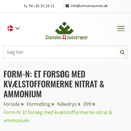
|
info@christmastree.dk
Tlf.: 45 35 24 12
FORM-N: ET FORSØG MED
KVÆLSTOFFORMERNE NITRAT &
AMMONIUM
Forside
Formidling
Nåledrys
099
Form-N: Et forsøg med kvælstofformerne nitrat &
ammonium