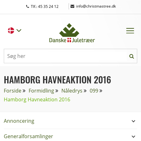
|
info@christmastree.dk
Tlf.: 45 35 24 12
HAMBORG HAVNEAKTION 2016
Forside
Formidling
Nåledrys
099
Hamborg Havneaktion 2016
Annoncering
Generalforsamlinger