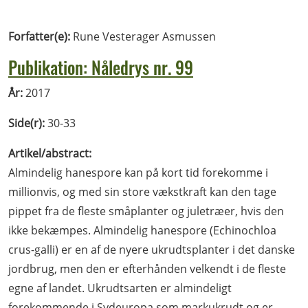
Forfatter(e):
Rune Vesterager Asmussen
Publikation: Nåledrys nr. 99
År:
2017
Side(r):
30-33
Artikel/abstract:
Almindelig hanespore kan på kort tid forekomme i
millionvis, og med sin store vækstkraft kan den tage
pippet fra de fleste småplanter og juletræer, hvis den
ikke bekæmpes. Almindelig hanespore (Echinochloa
crus-galli) er en af de nyere ukrudtsplanter i det danske
jordbrug, men den er efterhånden velkendt i de fleste
egne af landet. Ukrudtsarten er almindeligt
forekommende i Sydeuropa som markukrudt og er