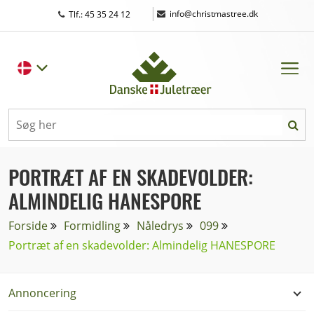
|
info@christmastree.dk
Tlf.: 45 35 24 12
PORTRÆT AF EN SKADEVOLDER:
ALMINDELIG HANESPORE
Forside
Formidling
Nåledrys
099
Portræt af en skadevolder: Almindelig HANESPORE
Annoncering